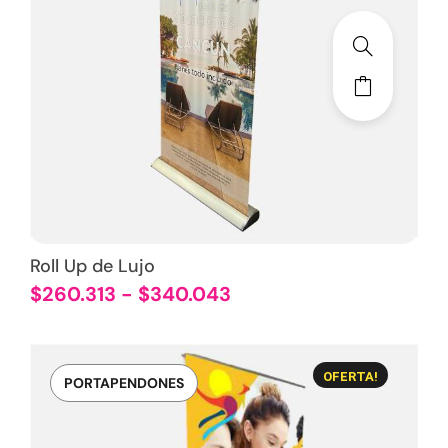
Roll Up de Lujo
$
260.313
-
$
340.043
OFERTA!
PORTAPENDONES