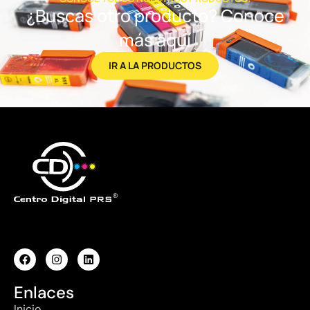
¿Buscas otro producto? Conoce
más aquí
IR A LA PRODUCTOS
Enlaces
Inicio