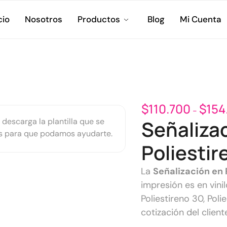
cio
Nosotros
Productos
Blog
Mi Cuenta
$
110.700
$
154
-
 descarga la plantilla que se
Señaliza
os para que podamos ayudarte.
Poliestir
La
Señalización en 
impresión es en vinil
Poliestireno 30, Poli
cotización del client