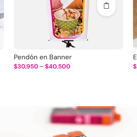
Pendón en Banner
E
$
30.950
-
$
40.500
$