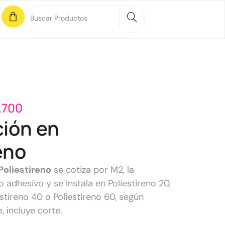
.700
ción en
eno
Poliestireno
se cotiza por M2, la
o adhesivo y se instala en Poliestireno 20,
estireno 40 o Poliestireno 60, según
e, incluye corte.