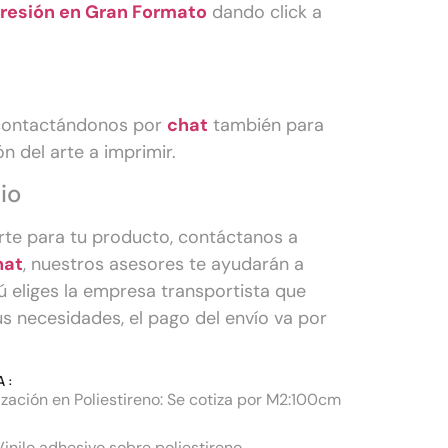
resión en Gran Formato
dando click a
 contactándonos por
chat
también para
n del arte a imprimir.
io
orte para tu producto, contáctanos a
hat
, nuestros asesores te ayudarán a
Tú eliges la empresa transportista que
s necesidades, el pago del envío va por
 :
zación en Poliestireno: Se cotiza por M2:100cm
Vinilo adhesivo sobre poliestireno