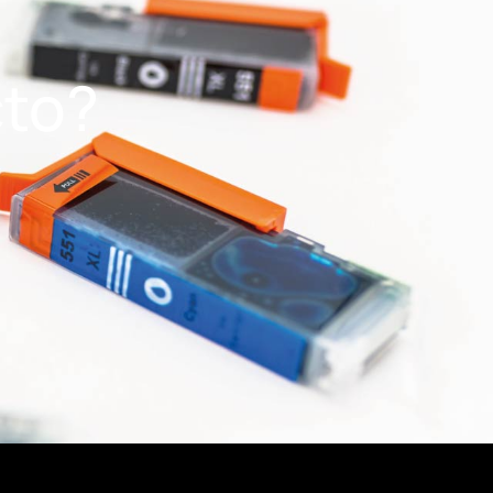
cto?
í