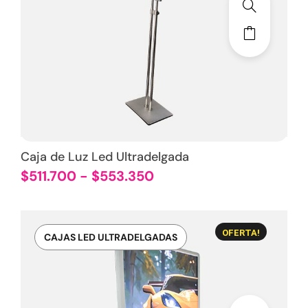
Caja de Luz Led Ultradelgada
$
511.700
-
$
553.350
OFERTA!
CAJAS LED ULTRADELGADAS