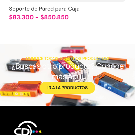
Soporte de Pared para Caja
$
83.300
-
$
850.850
CONOCE TODOS NUESTROS PRODUCTOS!
¿Buscas otro producto? Conoce
más aquí
IR A LA PRODUCTOS