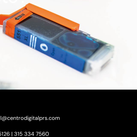
í
l@centrodigitalprs.com
5126 | 315 334 7560