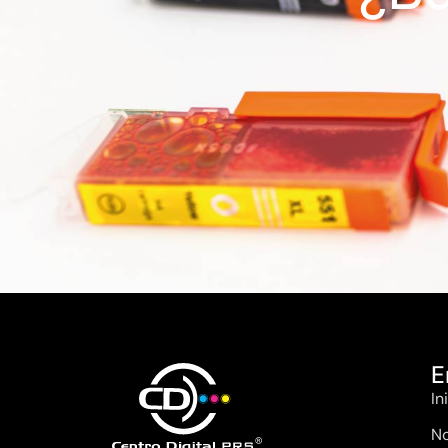
E
In
No