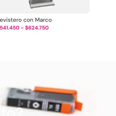
evistero con Marco
541.450
-
$
624.750
cto?