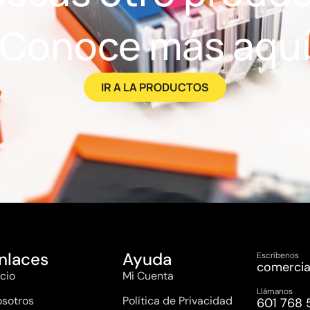
Conoce más aqu
IR A LA PRODUCTOS
nlaces
Ayuda
Escríbenos
comercia
icio
Mi Cuenta
Llámanos
sotros
Política de Privacidad
601 768 