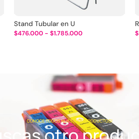
Stand Tubular en U
R
$
476.000
-
$
1.785.000
$
CONOCE TODOS NUESTROS PRODUCTOS!
scas otro produ