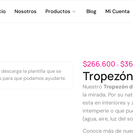
cio
Nosotros
Productos
Blog
Mi Cuenta
$
266.600
$
36
-
 descarga la plantilla que se
Tropezón
os para que podamos ayudarte.
Nuestro
Tropezón d
la mirada. Por su na
esta en interiores y
intemperie o que pu
(agua, aire, luz del so
Conoce más de nue