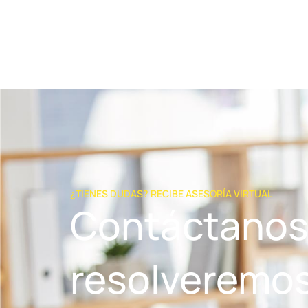
¿TIENES DUDAS? RECIBE ASESORÍA VIRTUAL
Contáctanos
resolveremos