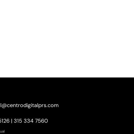
l@centrodigitalprs.com
5126 | 315 334 7560
ual