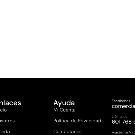
nlaces
Ayuda
Escríbenos
comercia
icio
Mi Cuenta
Llámanos
sotros
Política de Privacidad
601 768 
enda
Contáctanos
Asistente Virt