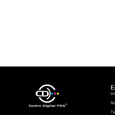
E
In
No
Ti