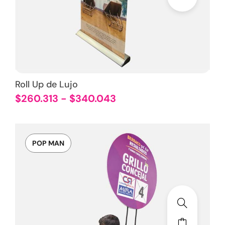
Roll Up de Lujo
$
260.313
-
$
340.043
POP MAN