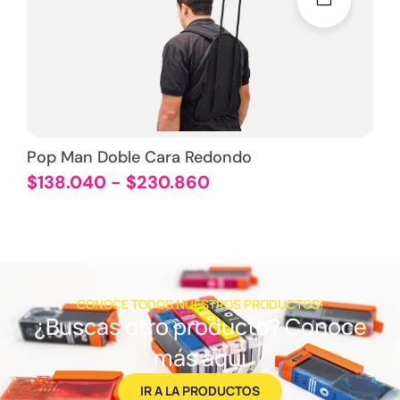
Pop Man Doble Cara Redondo
$
138.040
-
$
230.860
CONOCE TODOS NUESTROS PRODUCTOS!
¿Buscas otro producto? Conoce
más aquí
IR A LA PRODUCTOS